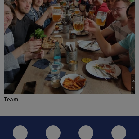
Bild: FGLT
Team
Twitter
Instagram
LinkedIn
GitHub