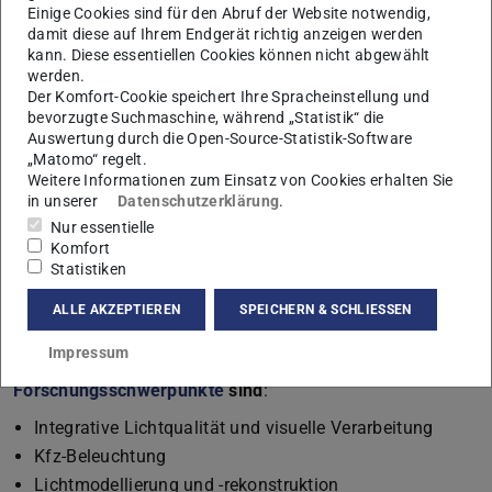
Einige Cookies sind für den Abruf der Website notwendig,
damit diese auf Ihrem Endgerät richtig anzeigen werden
kann. Diese essentiellen Cookies können nicht abgewählt
werden.
Der Komfort-Cookie speichert Ihre Spracheinstellung und
bevorzugte Suchmaschine, während „Statistik“ die
Auswertung durch die Open-Source-Statistik-Software
„Matomo“ regelt.
Industrievorlesung von Audi und
Weitere Informationen zum Einsatz von Cookies erhalten Sie
die:haptiker am FG ALSVV
in unserer
Datenschutzerklärung
.
Nur essentielle
Komfort
Statistiken
WEITERE NEWS
ALLE AKZEPTIEREN
SPEICHERN & SCHLIESSEN
Impressum
Unsere aktuellen
Lehr-
und
Forschungsschwerpunkte
sind
:
Integrative Lichtqualität und visuelle Verarbeitung
Kfz-Beleuchtung
Lichtmodellierung und -rekonstruktion