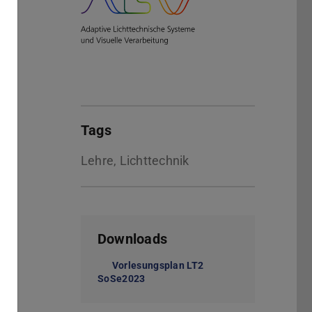
Tags
Lehre, Lichttechnik
Downloads
Vorlesungsplan LT2
SoSe2023
(PDF-Datei)
(wird in neuem Tab geöffnet)