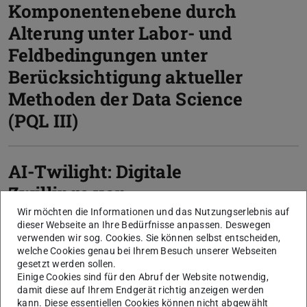
Komponentenebene durch
Alterung unter Labor- und
Feldbedingungen unter
Berücksichtigung aktueller
Methoden der Data Science
(PQL III)
AI-Twilight: Digitale
Zwillinge von
Beleuchtungssystemen
Wir möchten die Informationen und das Nutzungserlebnis auf
dieser Webseite an Ihre Bedürfnisse anpassen. Deswegen
verwenden wir sog. Cookies. Sie können selbst entscheiden,
welche Cookies genau bei Ihrem Besuch unserer Webseiten
Plant-Centric-Lighting
gesetzt werden sollen.
Einige Cookies sind für den Abruf der Website notwendig,
(PCL) Entwicklung eines an
damit diese auf Ihrem Endgerät richtig anzeigen werden
kann. Diese essentiellen Cookies können nicht abgewählt