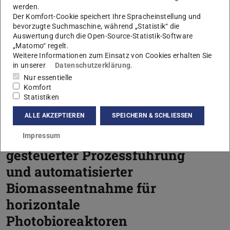
biologische Prozesse
werden.
adaptierbaren Systems zur
Der Komfort-Cookie speichert Ihre Spracheinstellung und
bevorzugte Suchmaschine, während „Statistik“ die
energieeffizienten und
Auswertung durch die Open-Source-Statistik-Software
„Matomo“ regelt.
wachstumseffektiven
Weitere Informationen zum Einsatz von Cookies erhalten Sie
Pflanzenbeleuchtung
in unserer
Datenschutzerklärung
.
Nur essentielle
Komfort
Statistiken
SmartPBR: Entwicklung
ALLE AKZEPTIEREN
SPEICHERN & SCHLIESSEN
von sensorgesteuerter und
additiver Belichtung, KI-
Impressum
gesteuerter Prozessführung
und automatisierter
Biomasseentnahme für
horizontale
Photobioreaktoren