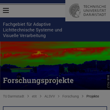
Menü öffnen
Fachgebiet für Adaptive
Lichttechnische Systeme und
Visuelle Verarbeitung
Bild: FGLT
Forschungsprojekte
Sie befinden sich hier:
TU Darmstadt
etit
ALSVV
Forschung
Projekte