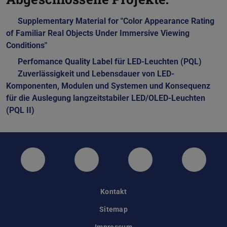
Supplementary Material for "Color Appearance Rating
of Familiar Real Objects Under Immersive Viewing
Conditions"
Perfomance Quality Label für LED-Leuchten (PQL)
(PDF-D
(wird 
Zuverlässigkeit und Lebensdauer von LED-
Komponenten, Modulen und Systemen und Konsequenz
für die Auslegung langzeitstabiler LED/OLED-Leuchten
(PQL II)
(PDF-Datei)
(wird in neuem Tab geöffnet)
Twitter
Instagram
LinkedIn
GitHub
Kontakt
Sitemap